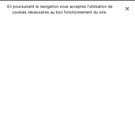
×
En poursuivant la navigation vous acceptez l'utilisation de
cookies nécessaires au bon fonctionnement du site.
Numérologue dans l'Indre-et-Loire
Dans la vie, nous avons tous des hauts et des bas
avec diverses épreuves à surmonter tout au long de