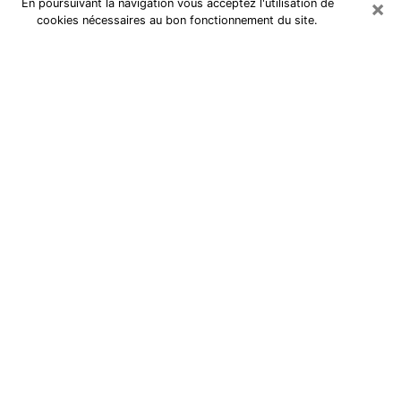
×
En poursuivant la navigation vous acceptez l'utilisation de
cookies nécessaires au bon fonctionnement du site.
Numérologue dans le Finistère
Dans la vie, nous avons tous des hauts et des bas
avec diverses épreuves à surmonter tout au long de
notre existence. Il faut de temps en temps être en